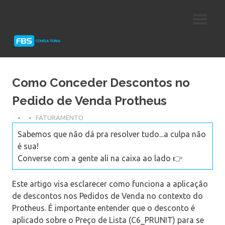
Skip
Consultoria
FBS
to
e
content
Suporte
Consultoria
Protheus
TOTVS
Como Conceder Descontos no
Pedido de Venda Protheus
FATURAMENTO
Sabemos que não dá pra resolver tudo...a culpa não
é sua!
Converse com a gente ali na caixa ao lado 👉
Este artigo visa esclarecer como funciona a aplicação
de descontos nos Pedidos de Venda no contexto do
Protheus. É importante entender que o desconto é
aplicado sobre o Preço de Lista (C6_PRUNIT) para se