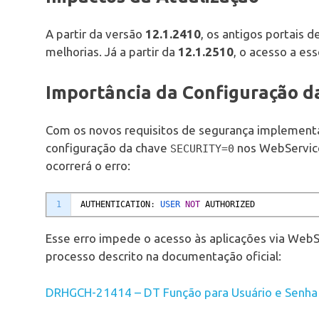
A partir da versão
12.1.2410
, os antigos portais 
melhorias. Já a partir da
12.1.2510
, o acesso a e
Importância da Configuração 
Com os novos requisitos de segurança implementa
configuração da chave
nos WebServices
SECURITY=0
ocorrerá o erro:
1
AUTHENTICATION
:
USER 
NOT
AUTHORIZED
Esse erro impede o acesso às aplicações via WebSer
processo descrito na documentação oficial:
DRHGCH-21414 – DT Função para Usuário e Senha p