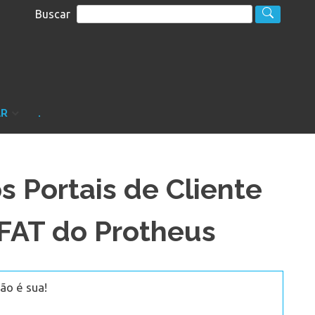
Buscar
S
sultoria
AR
.
 Portais de Cliente
FAT do Protheus
ão é sua!