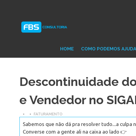
Skip
Consultoria
FB
to
e
content
Suporte
Protheus
Con
TOTVS
HOME
COMO PODEMOS AJUD
Descontinuidade dos
e Vendedor no SIGA
FATURAMENTO
Sabemos que não dá pra resolver tudo...a culpa n
Converse com a gente ali na caixa ao lado 👉