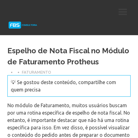
Skip
Consultoria
FBS
to
e
content
Suporte
Consultoria
Protheus
TOTVS
Espelho de Nota Fiscal no Módulo
de Faturamento Protheus
FATURAMENTO
💡 Se gostou deste conteúdo, compartilhe com
quem precisa
No módulo de Faturamento, muitos usuários buscam
por uma rotina específica de espelho de nota fiscal. No
entanto, é importante destacar que não há uma rotina
específica para isso. Em vez disso, é possível visualizar
o conteúdo do pedido antes de preparar o documento