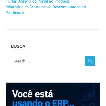
Previous
Criar Usuário do Portal no Protheus
Navegação
Next
Relatórios de Faturamento Descontinuados no
Post:
Post:
Protheus
de
Post
BUSCA