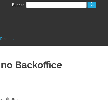
Buscar
S
sultoria
AR
.
no Backoffice
tar depois