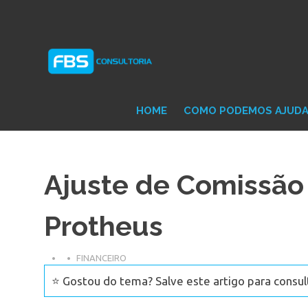
Skip
Consultoria
FB
to
e
content
Suporte
Protheus
Con
TOTVS
HOME
COMO PODEMOS AJUD
Ajuste de Comissão 
Protheus
FINANCEIRO
⭐ Gostou do tema? Salve este artigo para consul