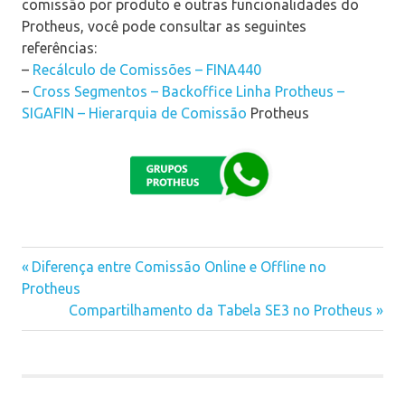
comissão por produto e outras funcionalidades do
Protheus, você pode consultar as seguintes
referências:
–
Recálculo de Comissões – FINA440
–
Cross Segmentos – Backoffice Linha Protheus –
SIGAFIN – Hierarquia de Comissão
Protheus
Previous
Diferença entre Comissão Online e Offline no
Navegação
Protheus
Post:
Next
Compartilhamento da Tabela SE3 no Protheus
de
Post:
Post