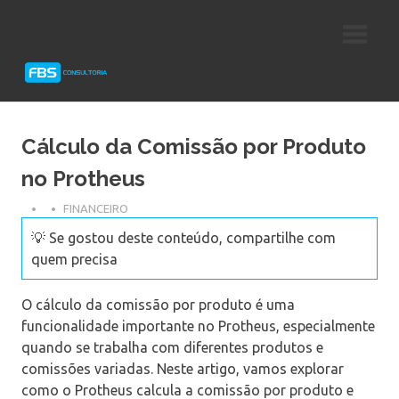
Skip
Consultoria
FBS
to
e
content
Suporte
Consultoria
Protheus
TOTVS
Cálculo da Comissão por Produto
no Protheus
FINANCEIRO
💡 Se gostou deste conteúdo, compartilhe com
quem precisa
O cálculo da comissão por produto é uma
funcionalidade importante no Protheus, especialmente
quando se trabalha com diferentes produtos e
comissões variadas. Neste artigo, vamos explorar
como o Protheus calcula a comissão por produto e