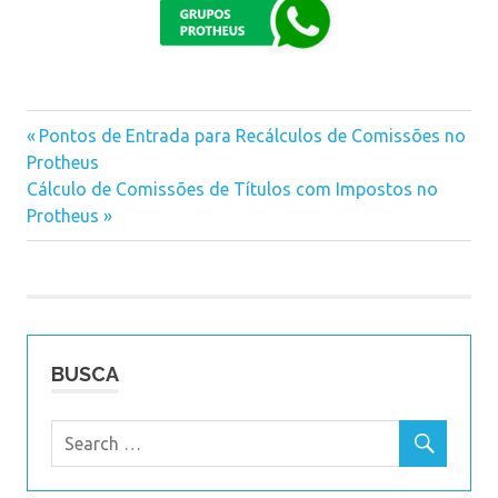
Previous
Pontos de Entrada para Recálculos de Comissões no
Navegação
Protheus
Post:
Next
Cálculo de Comissões de Títulos com Impostos no
de
Post:
Protheus
Post
BUSCA