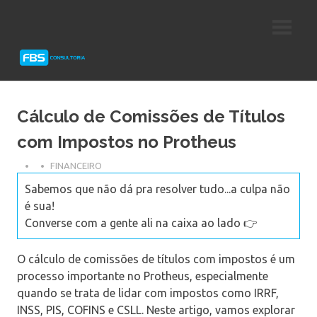
Skip
Consultoria
FBS
to
e
content
Suporte
Consultoria
Protheus
TOTVS
Cálculo de Comissões de Títulos
com Impostos no Protheus
FINANCEIRO
Sabemos que não dá pra resolver tudo...a culpa não
é sua!
Converse com a gente ali na caixa ao lado 👉
O cálculo de comissões de títulos com impostos é um
processo importante no Protheus, especialmente
quando se trata de lidar com impostos como IRRF,
INSS, PIS, COFINS e CSLL. Neste artigo, vamos explorar