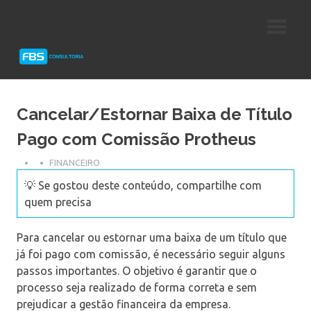
Skip
Consultoria
FBS
to
e
content
Suporte
Consultoria
Protheus
TOTVS
Cancelar/Estornar Baixa de Título
Pago com Comissão Protheus
FINANCEIRO
💡 Se gostou deste conteúdo, compartilhe com
quem precisa
Para cancelar ou estornar uma baixa de um título que
já foi pago com comissão, é necessário seguir alguns
passos importantes. O objetivo é garantir que o
processo seja realizado de forma correta e sem
prejudicar a gestão financeira da empresa.