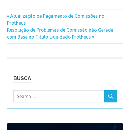
Previous
Atualização de Pagamento de Comissões no
Navegação
Protheus
Post:
Next
Resolução de Problemas de Comissão não Gerada
de
Post:
com Base no Título Liquidado Protheus
Post
BUSCA