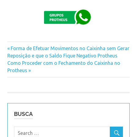
Previous
Forma de Efetuar Movimentos no Caixinha sem Gerar
Navegação
Reposição e que o Saldo Fique Negativo Protheus
Post:
Next
Como Proceder com o Fechamento do Caixinha no
de
Post:
Protheus
Post
BUSCA