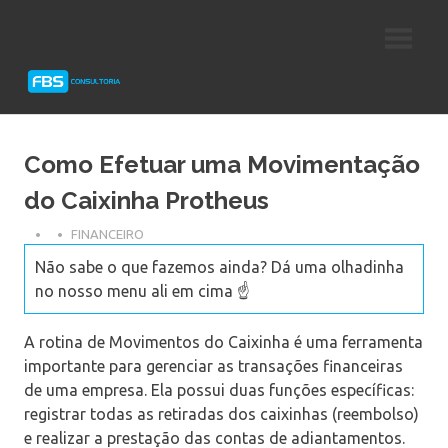
Skip
Consultoria
FBS
to
e
content
Suporte
Consultoria
Protheus
TOTVS
Como Efetuar uma Movimentação
do Caixinha Protheus
FINANCEIRO
Não sabe o que fazemos ainda? Dá uma olhadinha
no nosso menu ali em cima ☝️
A rotina de Movimentos do Caixinha é uma ferramenta
importante para gerenciar as transações financeiras
de uma empresa. Ela possui duas funções específicas:
registrar todas as retiradas dos caixinhas (reembolso)
e realizar a prestação das contas de adiantamentos.