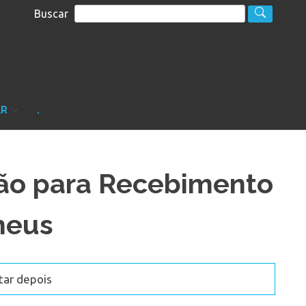
Buscar
S
sultoria
AR
.
ão para Recebimento
heus
tar depois