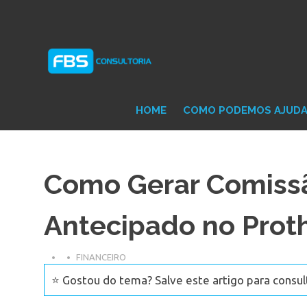
Skip
Consultoria
FB
to
e
content
Suporte
Protheus
Con
TOTVS
HOME
COMO PODEMOS AJUD
Como Gerar Comiss
Antecipado no Prot
FINANCEIRO
⭐ Gostou do tema? Salve este artigo para consul