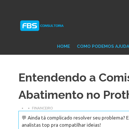
Skip
Consultoria
FB
to
e
content
Suporte
Protheus
Con
TOTVS
HOME
COMO PODEMOS AJUD
Entendendo a Comi
Abatimento no Prot
FINANCEIRO
💬 Ainda tá complicado resolver seu problema? 
analistas top pra compatilhar ideias!