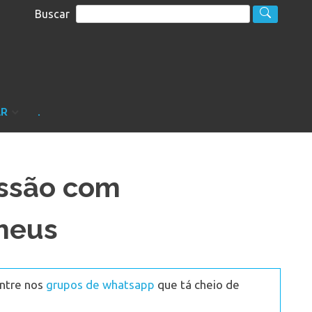
Buscar
S
sultoria
AR
.
ssão com
heus
Entre nos
grupos de whatsapp
que tá cheio de