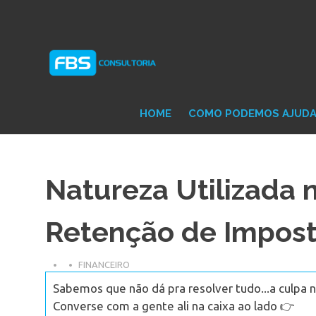
Skip
Consultoria
FB
to
e
content
Suporte
Protheus
Con
TOTVS
HOME
COMO PODEMOS AJUD
Natureza Utilizada 
Retenção de Impost
FINANCEIRO
Sabemos que não dá pra resolver tudo...a culpa n
Converse com a gente ali na caixa ao lado 👉