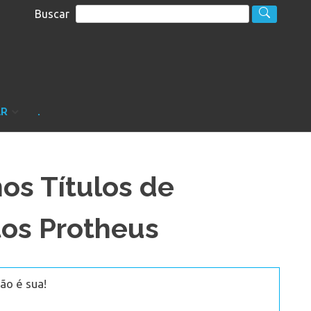
Buscar
S
sultoria
AR
.
nos Títulos de
os Protheus
ão é sua!