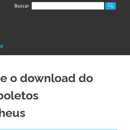
Buscar
S
sultoria
AR
.
e o download do
boletos
theus