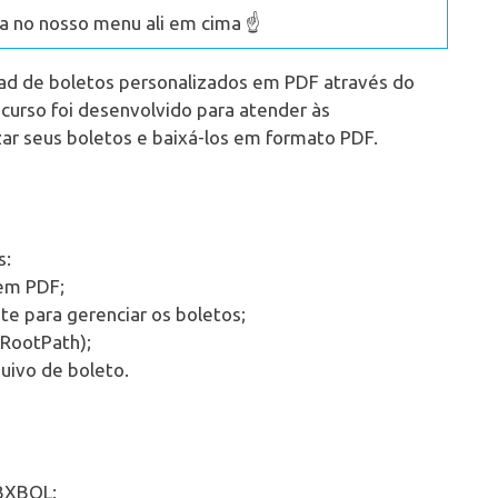
 no nosso menu ali em cima ☝️
d de boletos personalizados em PDF através do
ecurso foi desenvolvido para atender às
ar seus boletos e baixá-los em formato PDF.
s:
 em PDF;
nte para gerenciar os boletos;
(RootPath);
uivo de boleto.
FBXBOL: