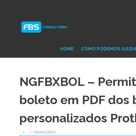
Skip
Consultoria
FB
to
e
content
Suporte
Protheus
Con
TOTVS
HOME
COMO PODEMOS AJUD
NGFBXBOL – Permit
boleto em PDF dos 
personalizados Pro
FINANCEIRO