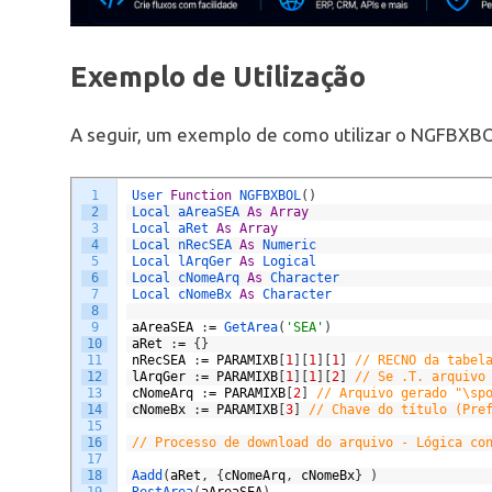
Exemplo de Utilização
A seguir, um exemplo de como utilizar o NGFBXBO
1
User 
Function
NGFBXBOL
(
)
2
Local 
aAreaSEA 
As
Array
3
Local 
aRet 
As
Array
4
Local 
nRecSEA 
As
Numeric
5
Local 
lArqGer 
As
Logical
6
Local 
cNomeArq 
As
Character
7
Local 
cNomeBx 
As
Character
8
9
aAreaSEA
:
=
GetArea
(
'SEA'
)
10
aRet
:
=
{
}
11
nRecSEA
:
=
PARAMIXB
[
1
]
[
1
]
[
1
]
// RECNO da tabel
12
lArqGer
:
=
PARAMIXB
[
1
]
[
1
]
[
2
]
// Se .T. arquivo
13
cNomeArq
:
=
PARAMIXB
[
2
]
// Arquivo gerado "\sp
14
cNomeBx
:
=
PARAMIXB
[
3
]
// Chave do título (Pre
15
16
// Processo de download do arquivo - Lógica co
17
18
Aadd
(
aRet
,
{
cNomeArq
,
cNomeBx
}
)
19
RestArea
(
aAreaSEA
)