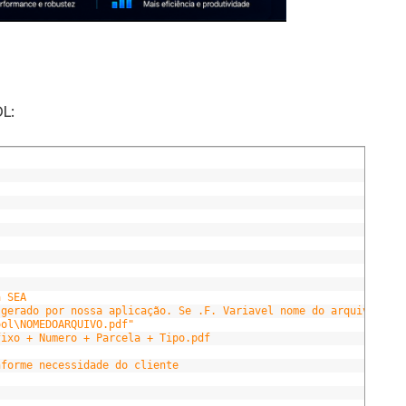
L:
a SEA
 gerado por nossa aplicação. Se .F. Variavel nome do arquivo est
ool\NOMEDOARQUIVO.pdf"
fixo + Numero + Parcela + Tipo.pdf
nforme necessidade do cliente