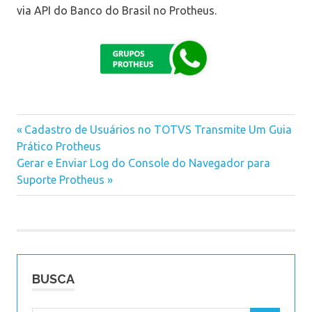
via API do Banco do Brasil no Protheus.
Previous
Cadastro de Usuários no TOTVS Transmite Um Guia
Navegação
Prático Protheus
Post:
Next
Gerar e Enviar Log do Console do Navegador para
de
Post:
Suporte Protheus
Post
BUSCA