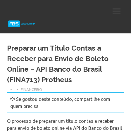
Skip
Consultoria
FBS
to
e
content
Suporte
Consultoria
Protheus
TOTVS
Preparar um Título Contas a
Receber para Envio de Boleto
Online – API Banco do Brasil
(FINA713) Protheus
FINANCEIRO
💡 Se gostou deste conteúdo, compartilhe com
quem precisa
O processo de preparar um título contas a receber
para envio de boleto online via API do Banco do Brasil