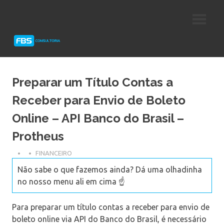
Skip
Consultoria
FBS
to
e
content
Suporte
Consultoria
Protheus
TOTVS
Preparar um Título Contas a
Receber para Envio de Boleto
Online – API Banco do Brasil –
Protheus
FINANCEIRO
Não sabe o que fazemos ainda? Dá uma olhadinha
no nosso menu ali em cima ☝️
Para preparar um título contas a receber para envio de
boleto online via API do Banco do Brasil, é necessário