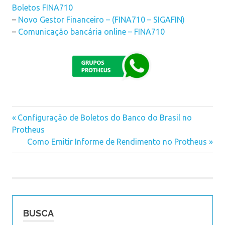
Boletos FINA710
–
Novo Gestor Financeiro – (FINA710 – SIGAFIN)
–
Comunicação bancária online – FINA710
Previous
Configuração de Boletos do Banco do Brasil no
Navegação
Protheus
Post:
Next
Como Emitir Informe de Rendimento no Protheus
de
Post:
Post
BUSCA