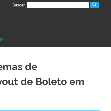
Buscar
S
sultoria
AR
.
lemas de
yout de Boleto em