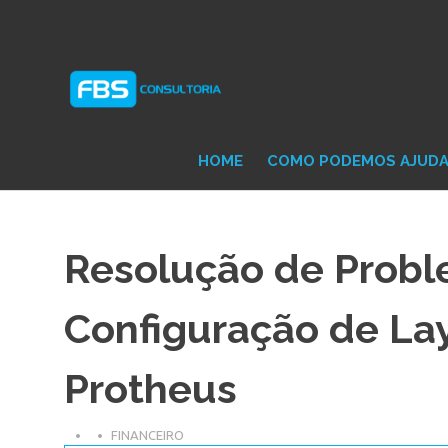
Skip
Consultoria
FB
to
e
content
Suporte
Protheus
Con
TOTVS
HOME
COMO PODEMOS AJUD
Resolução de Prob
Configuração de La
Protheus
FINANCEIRO