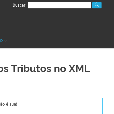
Buscar
S
sultoria
AR
.
os Tributos no XML
ão é sua!