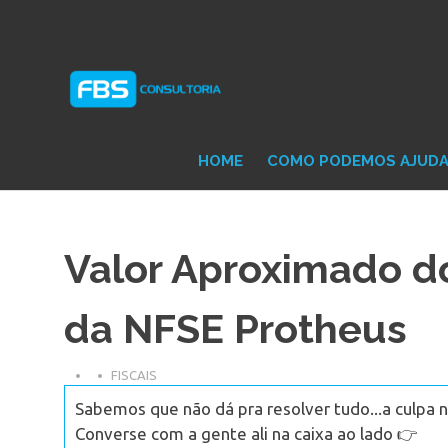
Skip
Consultoria
FB
to
e
content
Suporte
Protheus
Con
TOTVS
HOME
COMO PODEMOS AJUD
Valor Aproximado d
da NFSE Protheus
FISCAIS
Sabemos que não dá pra resolver tudo...a culpa n
Converse com a gente ali na caixa ao lado 👉