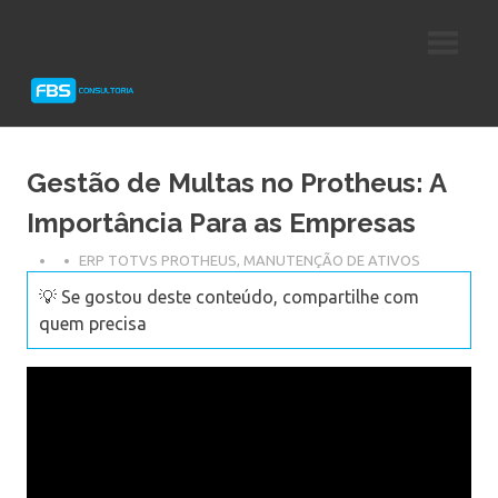
Skip
Consultoria
FBS
to
e
content
Suporte
Consultoria
Protheus
TOTVS
Gestão de Multas no Protheus: A
Importância Para as Empresas
ERP TOTVS PROTHEUS
,
MANUTENÇÃO DE ATIVOS
💡 Se gostou deste conteúdo, compartilhe com
quem precisa