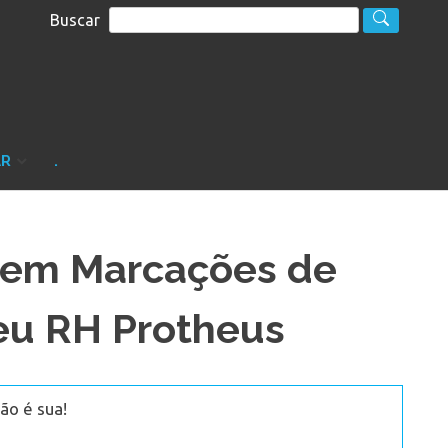
Buscar
S
sultoria
AR
.
 em Marcações de
eu RH Protheus
ão é sua!