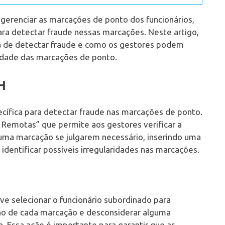
erenciar as marcações de ponto dos funcionários,
ra detectar fraude nessas marcações. Neste artigo,
 de detectar fraude e como os gestores podem
gridade das marcações de ponto.
H
cífica para detectar fraude nas marcações de ponto.
 Remotas” que permite aos gestores verificar a
uma marcação se julgarem necessário, inserindo uma
a identificar possíveis irregularidades nas marcações.
eve selecionar o funcionário subordinado para
ação de cada marcação e desconsiderar alguma
a. Essa ação é importante para garantir que as