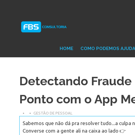
Skip
Consultoria
FB
to
e
content
Suporte
Protheus
Con
TOTVS
HOME
COMO PODEMOS AJUD
Detectando Fraude
Ponto com o App M
GESTÃO DE PESSOAL
Sabemos que não dá pra resolver tudo...a culpa n
Converse com a gente ali na caixa ao lado 👉