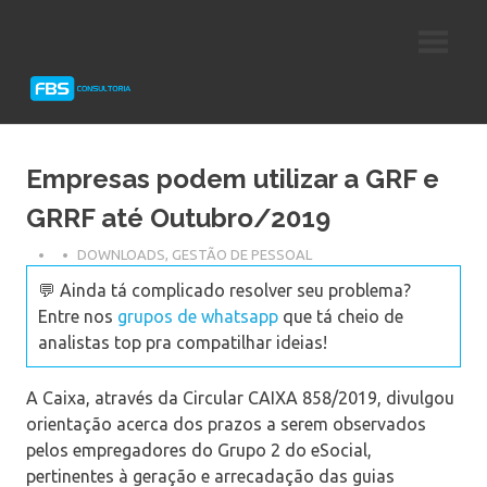
Skip
Consultoria
FBS
to
e
content
Suporte
Consultoria
Protheus
TOTVS
Empresas podem utilizar a GRF e
GRRF até Outubro/2019
DOWNLOADS
,
GESTÃO DE PESSOAL
💬 Ainda tá complicado resolver seu problema?
Entre nos
grupos de whatsapp
que tá cheio de
analistas top pra compatilhar ideias!
A Caixa, através da Circular CAIXA 858/2019, divulgou
orientação acerca dos prazos a serem observados
pelos empregadores do Grupo 2 do eSocial,
pertinentes à geração e arrecadação das guias