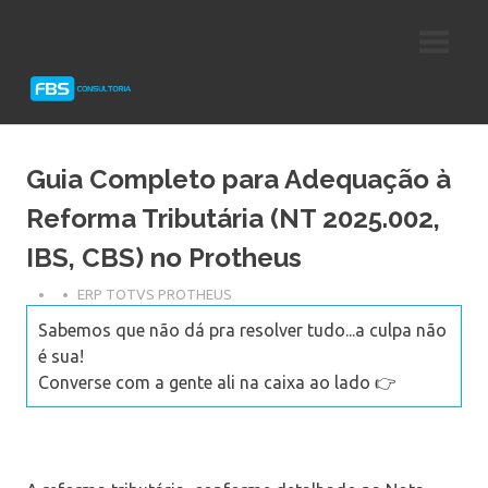
Skip
Consultoria
FBS
to
e
content
Suporte
Consultoria
Protheus
TOTVS
Guia Completo para Adequação à
Reforma Tributária (NT 2025.002,
IBS, CBS) no Protheus
ERP TOTVS PROTHEUS
Sabemos que não dá pra resolver tudo...a culpa não
é sua!
Converse com a gente ali na caixa ao lado 👉