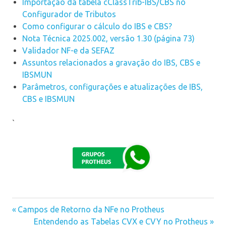
Importação da tabela cClassTrib-IBS/CBS no
Configurador de Tributos
Como configurar o cálculo do IBS e CBS?
Nota Técnica 2025.002, versão 1.30 (página 73)
Validador NF-e da SEFAZ
Assuntos relacionados a gravação do IBS, CBS e
IBSMUN
Parâmetros, configurações e atualizações de IBS,
CBS e IBSMUN
`
Previous
Campos de Retorno da NFe no Protheus
Navegação
Post:
Next
Entendendo as Tabelas CVX e CVY no Protheus