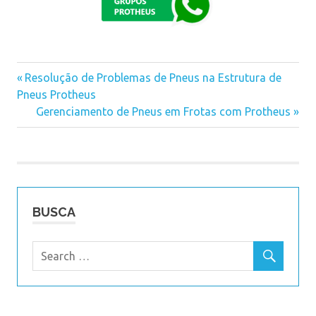
Previous
Resolução de Problemas de Pneus na Estrutura de
Navegação
Pneus Protheus
Post:
Next
Gerenciamento de Pneus em Frotas com Protheus
de
Post:
Post
BUSCA