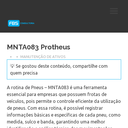
Skip
Consultoria
FBS
to
e
content
Suporte
Consultoria
Protheus
TOTVS
MNTA083 Protheus
MANUTENÇÃO DE ATIVOS
💡 Se gostou deste conteúdo, compartilhe com
quem precisa
A rotina de Pneus – MNTA083 é uma ferramenta
essencial para empresas que possuem frotas de
veículos, pois permite o controle eficiente da utilização
de pneus. Com essa rotina, é possível registrar
informações básicas e específicas de cada pneu, como
medida, sulco e banda, garantindo uma melhor