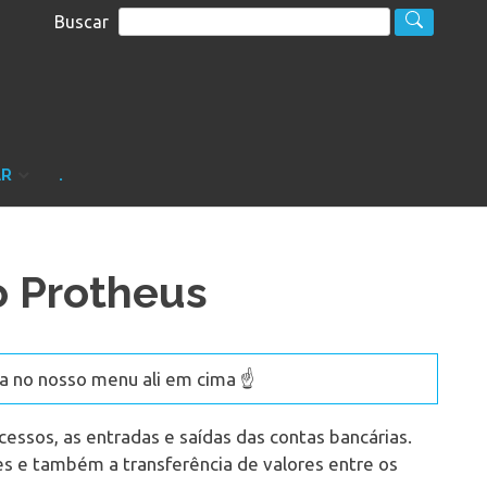
Buscar
S
sultoria
AR
.
 Protheus
 no nosso menu ali em cima ☝️
cessos, as entradas e saídas das contas bancárias.
s e também a transferência de valores entre os