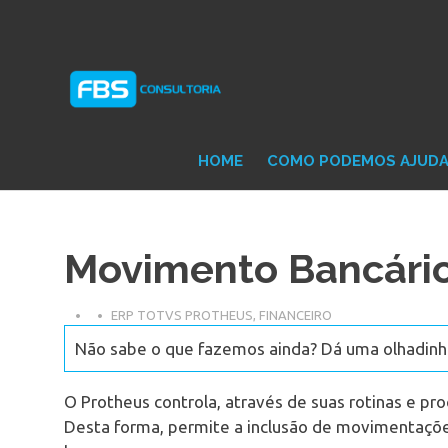
Skip
Consultoria
FB
to
e
content
Suporte
Protheus
Con
TOTVS
HOME
COMO PODEMOS AJUD
Movimento Bancário
ERP TOTVS PROTHEUS
,
FINANCEIRO
Não sabe o que fazemos ainda? Dá uma olhadinha
O Protheus controla, através de suas rotinas e pro
Desta forma, permite a inclusão de movimentaçõe