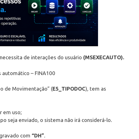
necessita de interações do usuário
(MSEXECAUTO).
s automático – FINA100
ipo de Movimentação” (
E5_TIPODOC
), tem as
r em uso;
seja enviado, o sistema não irá considerá-lo.
r gravado com
“DH”
.