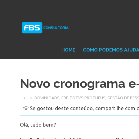
Skip
Consultoria
FB
to
e
content
Suporte
Protheus
Con
TOTVS
HOME
COMO PODEMOS AJUD
Novo cronograma e-
DOWNLOADS
,
ERP TOTVS PROTHEUS
,
GESTÃO DE PES
💡 Se gostou deste conteúdo, compartilhe com 
Olá, tudo bem?