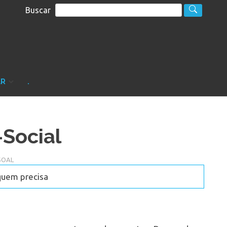
Buscar
S
sultoria
AR
.
Social
SOAL
quem precisa