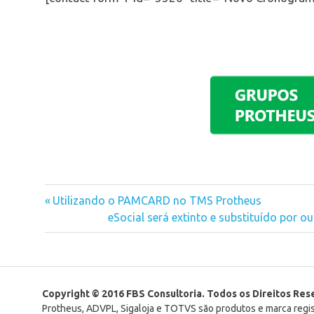
esocial
Previous
Utilizando o PAMCARD no TMS Protheus
Navegação
eventos
Post:
Next
eSocial será extinto e substituído por o
sst
Post:
de
Post
Copyright © 2016 FBS Consultoria. Todos os Direitos Re
Protheus, ADVPL, Sigaloja e TOTVS são produtos e marca reg