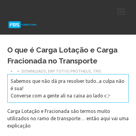
Skip
Consultoria
FBS
to
e
content
Suporte
Consultoria
Protheus
TOTVS
O que é Carga Lotação e Carga
Fracionada no Transporte
DOWNLOADS
,
ERP TOTVS PROTHEUS
,
TMS
Sabemos que não dá pra resolver tudo...a culpa não
é sua!
Converse com a gente ali na caixa ao lado 👉
Carga Lotação e Fracionada são termos muito
utilizados no ramo de transporte… então aqui vai uma
explicação