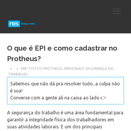
Skip
Consultoria
FBS
to
e
content
Suporte
Consultoria
Protheus
TOTVS
O que é EPI e como cadastrar no
Protheus?
ERP TOTVS PROTHEUS
,
MEDICINA E SEGURANÇA DO
TRABALHO
Sabemos que não dá pra resolver tudo...a culpa não
é sua!
Converse com a gente ali na caixa ao lado 👉
A segurança do trabalho é uma área fundamental para
garantir a integridade física dos trabalhadores em
suas atividades laborais. E um dos principais