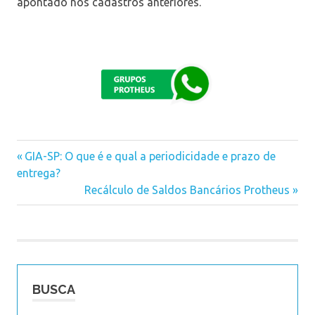
apontado nos cadastros anteriores.
Previous
GIA-SP: O que é e qual a periodicidade e prazo de
Navegação
entrega?
Post:
Next
Recálculo de Saldos Bancários Protheus
de
Post:
Post
BUSCA