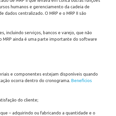
zado de MRP II que levava em conta outras funções
ecursos humanos e gerenciamento da cadeia de
e dados centralizado. O MRP e o MRP II são
, incluindo serviços, bancos e varejo, que não
 MRP ainda é uma parte importante do software
teriais e componentes estejam disponíveis quando
icação ocorra dentro do cronograma.
Benefícios
tisfação do cliente;
que – adquirindo ou fabricando a quantidade e o