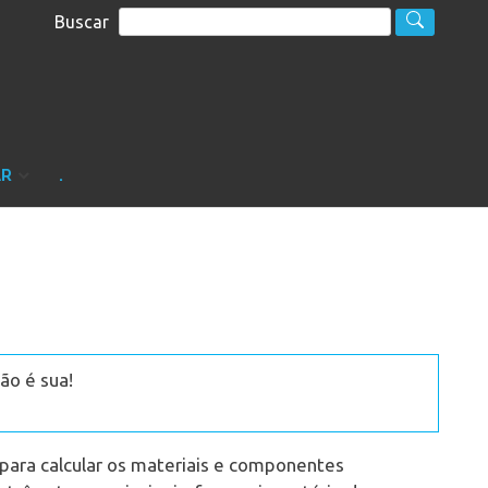
Buscar
S
sultoria
AR
.
ão é sua!
para calcular os materiais e componentes