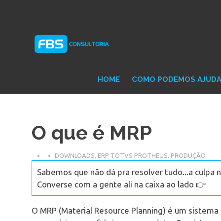
Skip
Consultoria
FB
to
e
content
Suporte
Protheus
Con
TOTVS
HOME
COMO PODEMOS AJUD
O que é MRP
DOWNLOADS
,
ERP TOTVS PROTHEUS
,
PRODUÇÃO
Sabemos que não dá pra resolver tudo...a culpa n
Converse com a gente ali na caixa ao lado 👉
O MRP (Material Resource Planning) é um sistema 