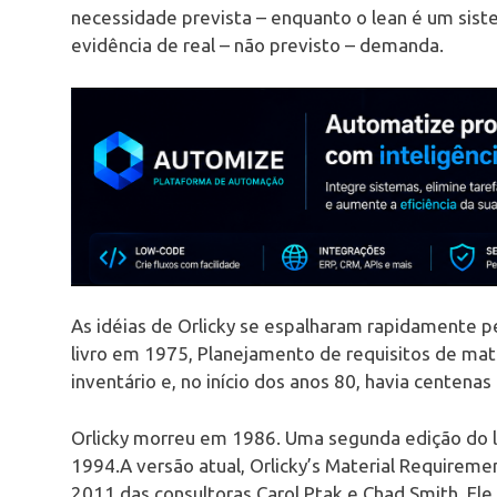
necessidade prevista – enquanto o lean é um sist
evidência de real – não previsto – demanda.
As idéias de Orlicky se espalharam rapidamente p
livro em 1975, Planejamento de requisitos de mat
inventário e, no início dos anos 80, havia centen
Orlicky morreu em 1986. Uma segunda edição do liv
1994.A versão atual, Orlicky’s Material Requiremen
2011 das consultoras Carol Ptak e Chad Smith. El