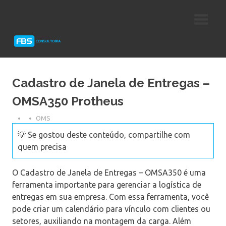
Skip
Consultoria
FBS
to
e
content
Suporte
Consultoria
Protheus
TOTVS
Cadastro de Janela de Entregas –
OMSA350 Protheus
OMS
💡 Se gostou deste conteúdo, compartilhe com
quem precisa
O Cadastro de Janela de Entregas – OMSA350 é uma
ferramenta importante para gerenciar a logística de
entregas em sua empresa. Com essa ferramenta, você
pode criar um calendário para vínculo com clientes ou
setores, auxiliando na montagem da carga. Além