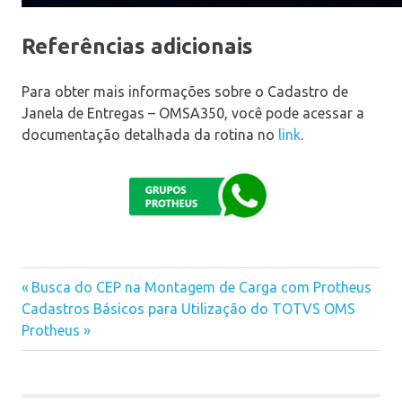
Referências adicionais
Para obter mais informações sobre o Cadastro de
Janela de Entregas – OMSA350, você pode acessar a
documentação detalhada da rotina no
link
.
Previous
Busca do CEP na Montagem de Carga com Protheus
Navegação
Next
Cadastros Básicos para Utilização do TOTVS OMS
Post:
Post:
Protheus
de
Post