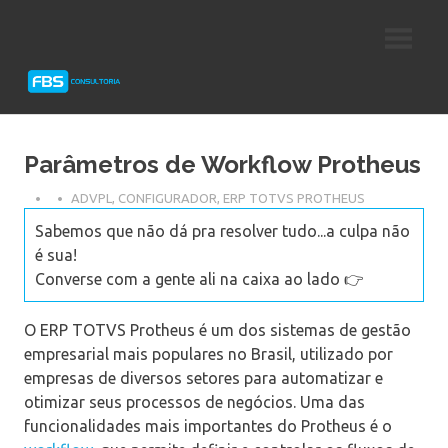
Skip
Consultoria
FBS
to
e
content
Suporte
Consultoria
Protheus
TOTVS
Parâmetros de Workflow Protheus
ADVPL
,
CONFIGURADOR
,
ERP TOTVS PROTHEUS
Sabemos que não dá pra resolver tudo...a culpa não
é sua!
Converse com a gente ali na caixa ao lado 👉
O ERP TOTVS Protheus é um dos sistemas de gestão
empresarial mais populares no Brasil, utilizado por
empresas de diversos setores para automatizar e
otimizar seus processos de negócios. Uma das
funcionalidades mais importantes do Protheus é o