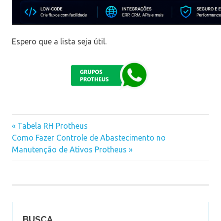
Espero que a lista seja útil.
Previous
Tabela RH Protheus
Navegação
Next
Como Fazer Controle de Abastecimento no
Post:
Post:
Manutenção de Ativos Protheus
de
Post
BUSCA