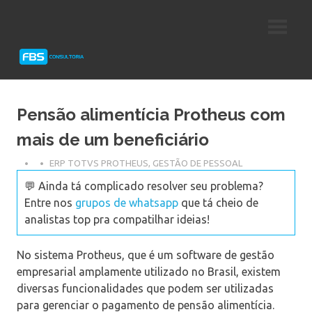
Skip
Consultoria
FBS
to
e
content
Suporte
Consultoria
Protheus
TOTVS
Pensão alimentícia Protheus com
mais de um beneficiário
ERP TOTVS PROTHEUS
,
GESTÃO DE PESSOAL
💬 Ainda tá complicado resolver seu problema?
Entre nos
grupos de whatsapp
que tá cheio de
analistas top pra compatilhar ideias!
No sistema Protheus, que é um software de gestão
empresarial amplamente utilizado no Brasil, existem
diversas funcionalidades que podem ser utilizadas
para gerenciar o pagamento de pensão alimentícia.