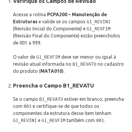
Verifique os Campos de Revisão
Acesse a rotina
PCPA200 – Manutenção de
Estruturas
e valide se os campos
G1_REVINI
(Revisão Inicial do Componente) e
G1_REVFIM
(Revisão Final do Componente) estão preenchidos
de 001 a 999.
O valor de
deve ser menor ou igual à
G1_REVFIM
revisão atual informada no
no cadastro
B1_REVATU
do produto (
MATA010
).
Preencha o Campo B1_REVATU
Se o campo
estiver em branco, preencha
B1_REVATU
com
e certifique-se de que todos os
001
componentes da estrutura desse item tenham
e
também com
.
G1_REVINI
G1_REVFIM
001