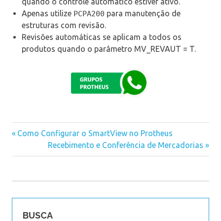
quando o controle automático estiver ativo.
Apenas utilize
para manutenção de
PCPA200
estruturas com revisão.
Revisões automáticas se aplicam a todos os
produtos quando o parâmetro MV_REVAUT = T.
Previous
Como Configurar o SmartView no Protheus
Navegação
Post:
Next
Recebimento e Conferência de Mercadorias
Post:
de
Post
BUSCA