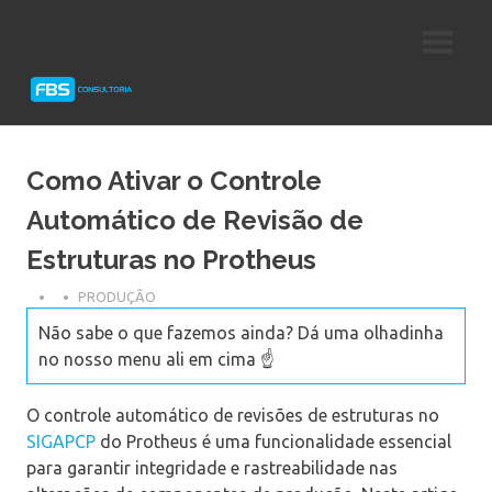
Skip
Consultoria
FBS
to
e
content
Suporte
Consultoria
Protheus
TOTVS
Como Ativar o Controle
Automático de Revisão de
Estruturas no Protheus
PRODUÇÃO
Não sabe o que fazemos ainda? Dá uma olhadinha
no nosso menu ali em cima ☝️
O controle automático de revisões de estruturas no
SIGAPCP
do Protheus é uma funcionalidade essencial
para garantir integridade e rastreabilidade nas