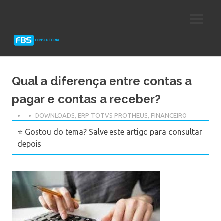
Skip
Consultoria
FBS
to
e
content
Suporte
Consultoria
Protheus
TOTVS
Qual a diferença entre contas a
pagar e contas a receber?
DOWNLOADS
,
ERP TOTVS PROTHEUS
,
FINANCEIRO
⭐ Gostou do tema? Salve este artigo para consultar
depois