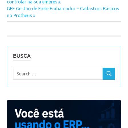
Navegação
controlar na sua empresa.
Post:
Next
GFE Gestão de Frete Embarcador – Cadastros Básicos
de
Post:
no Protheus
Post
BUSCA