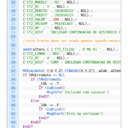
16
{
'CT2_MOEDLC'
,
'01'
,
NIL
}
,
;
17
{
'CT2_DC'
,
'3'
,
NIL
}
,
;
18
{
'CT2_DEBITO'
,
'101010123'
,
NIL
}
,
;
19
{
'CT2_CREDIT'
,
'201010123'
,
NIL
}
,
;
20
{
'CT2_VALOR'
,
100
,
NIL
}
,
;
21
{
'CT2_ORIGEM'
,
'MSEXECAUT'
,
NIL
}
,
;
22
{
'CT2_HP'
,
''
,
NIL
}
,
;
23
{
'CT2_HIST'
,
'INCLUSAO CONTINUACAO DE HISTORICO COM 
24
25
//este trecho deve ser usado apenas quando necessári
26
27
aAdd
(
aItens
,
{
{
'CT2_FILIAL'
,
'D MG 01 '
,
NIL
}
,
;
28
{
'CT2_LINHA'
,
'002'
,
NIL
}
,
;
29
{
'CT2_DC'
,
'4'
,
NIL
}
,
;
30
{
'CT2_HIST'
,
'CONT - INCLUSAO CONTINUACAO DE HISTORI
31
32
MSExecAuto
(
{
|
X
,
Y
,
Z
|
CTBA102
(
X
,
Y
,
Z
)
}
,
aCab
,
aItens
,
33
If
lMsErroAuto
<
>
Nil
34
If
!
lMsErroAuto
35
_lOk
:
=
.
T
.
36
If
!
IsBlind
(
)
37
MsgInfo
(
'Inclusão com sucesso'
)
38
EndIf
39
Else
40
_lOk
:
=
.
F
.
41
If
!
IsBlind
(
)
42
MsgAlert
(
'Erro na inclusao'
)
43
Endif
44
EndIf
45
EndIf