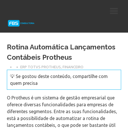
Skip
Consultoria
FBS
to
e
content
Suporte
Consultoria
Protheus
TOTVS
Rotina Automática Lançamentos
Contábeis Protheus
ERP TOTVS PROTHEUS
,
FINANCEIRO
💡 Se gostou deste conteúdo, compartilhe com
quem precisa
O Protheus é um sistema de gestão empresarial que
oferece diversas funcionalidades para empresas de
diferentes segmentos. Entre as suas funcionalidades,
está a possibilidade de automatizar a rotina de
lançamentos contábeis, o que pode ser bastante útil