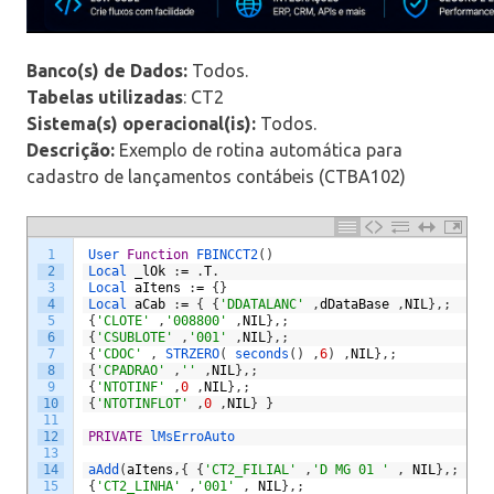
Banco(s) de Dados:
Todos.
Tabelas utilizadas
: CT2
Sistema(s) operacional(is):
Todos.
Descrição:
Exemplo de rotina automática para
cadastro de lançamentos contábeis (CTBA102)
1
User 
Function
FBINCCT2
(
)
2
Local 
_lOk
:
=
.
T
.
3
Local 
aItens
:
=
{
}
4
Local 
aCab
:
=
{
{
'DDATALANC'
,
dDataBase
,
NIL
}
,
;
5
{
'CLOTE'
,
'008800'
,
NIL
}
,
;
6
{
'CSUBLOTE'
,
'001'
,
NIL
}
,
;
7
{
'CDOC'
,
STRZERO
(
seconds
(
)
,
6
)
,
NIL
}
,
;
8
{
'CPADRAO'
,
''
,
NIL
}
,
;
9
{
'NTOTINF'
,
0
,
NIL
}
,
;
10
{
'NTOTINFLOT'
,
0
,
NIL
}
}
11
12
PRIVATE
lMsErroAuto
13
14
aAdd
(
aItens
,
{
{
'CT2_FILIAL'
,
'D MG 01 '
,
NIL
}
,
;
15
{
'CT2_LINHA'
,
'001'
,
NIL
}
,
;