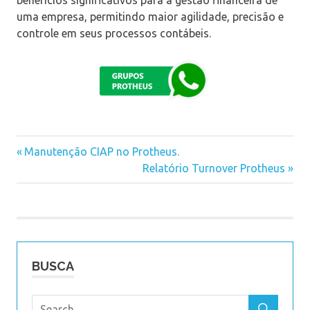
uma empresa, permitindo maior agilidade, precisão e
controle em seus processos contábeis.
Previous
Manutenção CIAP no Protheus.
Navegação
Post:
Next
Relatório Turnover Protheus
Post:
de
Post
BUSCA