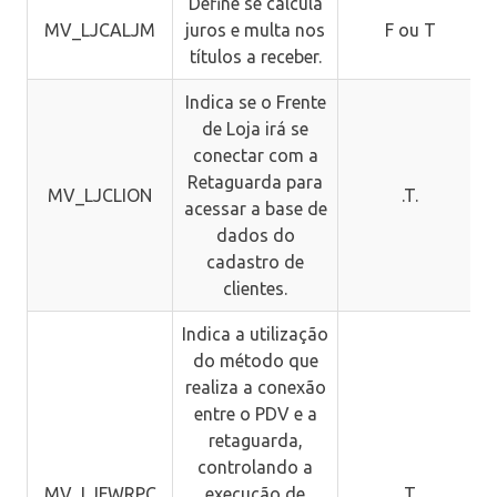
Define se calcula
MV_LJCALJM
juros e multa nos
F ou T
títulos a receber.
Indica se o Frente
de Loja irá se
conectar com a
Retaguarda para
MV_LJCLION
.T.
acessar a base de
dados do
cadastro de
clientes.
Indica a utilização
do método que
realiza a conexão
entre o PDV e a
retaguarda,
controlando a
MV_LJFWRPC
execução de
.T.