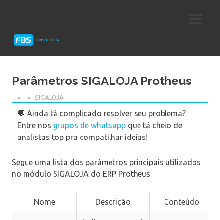
Skip
Consultoria
FBS
to
e
content
Suporte
Consultoria
Protheus
TOTVS
Parâmetros SIGALOJA Protheus
SIGALOJA
💬 Ainda tá complicado resolver seu problema?
Entre nos
grupos de whatsapp
que tá cheio de
analistas top pra compatilhar ideias!
Segue uma lista dos parâmetros principais utilizados
no módulo SIGALOJA do ERP Protheus
Nome
Descrição
Conteúdo