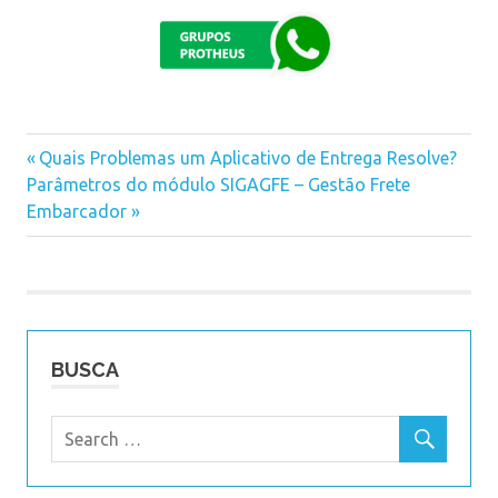
Previous
Quais Problemas um Aplicativo de Entrega Resolve?
Navegação
Next
Parâmetros do módulo SIGAGFE – Gestão Frete
Post:
Post:
Embarcador
de
Post
BUSCA