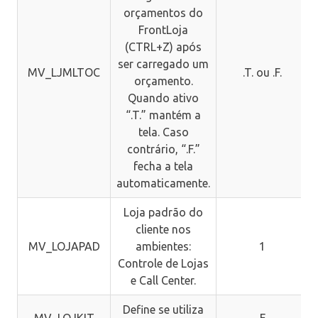
orçamentos do
FrontLoja
(CTRL+Z) após
ser carregado um
MV_LJMLTOC
.T. ou .F.
orçamento.
Quando ativo
“.T.” mantém a
tela. Caso
contrário, “.F.”
fecha a tela
automaticamente.
Loja padrão do
cliente nos
MV_LOJAPAD
ambientes:
1
Controle de Lojas
e Call Center.
Define se utiliza