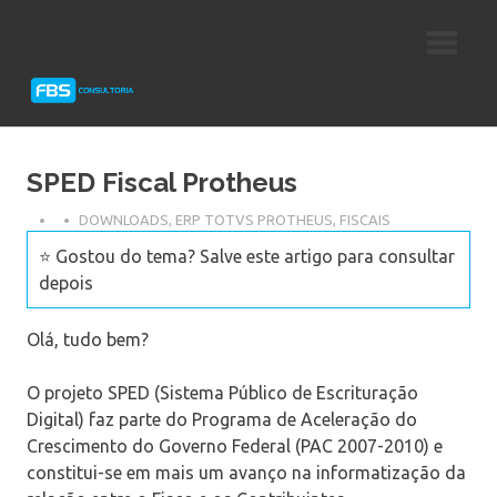
Skip
Consultoria
FBS
to
e
content
Suporte
Consultoria
Protheus
TOTVS
SPED Fiscal Protheus
DOWNLOADS
,
ERP TOTVS PROTHEUS
,
FISCAIS
⭐ Gostou do tema? Salve este artigo para consultar
depois
Olá, tudo bem?
O projeto SPED (Sistema Público de Escrituração
Digital) faz parte do Programa de Aceleração do
Crescimento do Governo Federal (PAC 2007-2010) e
constitui-se em mais um avanço na informatização da