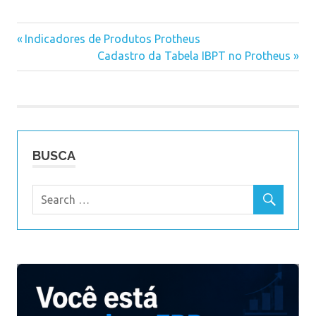
livros
Previous
Indicadores de Produtos Protheus
fiscais
Navegação
Post:
Next
Cadastro da Tabela IBPT no Protheus
Post:
de
Post
BUSCA