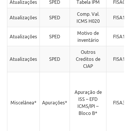
Atualizações
SPED
Tabela IPM
FISA094
Comp. Val.
Atualizações
SPED
FISA116
ICMS H020
Motivo de
Atualizações
SPED
FISA120
inventário
Outros
Atualizações
SPED
Creditos de
FISA125
CIAP
Apuração de
ISS – EFD
Miscelânea*
Apurações*
FISA300
ICMS/IPI –
Bloco B*