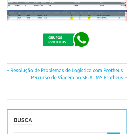
Previous
Resolução de Problemas de Logística com Protheus
Navegação
Post:
Next
Percurso de Viagem no SIGATMS Protheus
Post:
de
Post
BUSCA