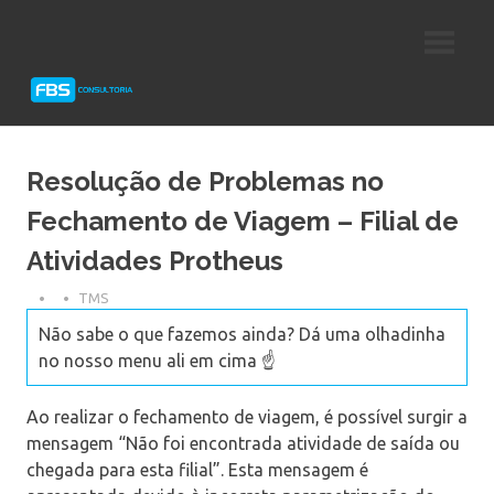
Skip
Consultoria
FBS
to
e
content
Suporte
Consultoria
Protheus
TOTVS
Resolução de Problemas no
Fechamento de Viagem – Filial de
Atividades Protheus
TMS
Não sabe o que fazemos ainda? Dá uma olhadinha
no nosso menu ali em cima ☝️
Ao realizar o fechamento de viagem, é possível surgir a
mensagem “Não foi encontrada atividade de saída ou
chegada para esta filial”. Esta mensagem é