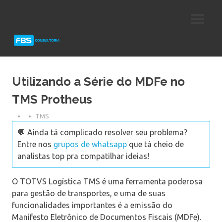
Skip
Consultoria
FBS
to
e
content
Suporte
Consultoria
Protheus
TOTVS
Utilizando a Série do MDFe no
TMS Protheus
TMS
💬 Ainda tá complicado resolver seu problema?
Entre nos
grupos de whatsapp
que tá cheio de
analistas top pra compatilhar ideias!
O TOTVS Logística TMS é uma ferramenta poderosa
para gestão de transportes, e uma de suas
funcionalidades importantes é a emissão do
Manifesto Eletrônico de Documentos Fiscais (MDFe).