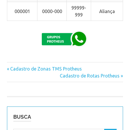
99999-
000001
0000-000
Aliança
999
Previous
Cadastro de Zonas TMS Protheus
Navegação
Post:
Next
Cadastro de Rotas Protheus
Post:
de
Post
BUSCA