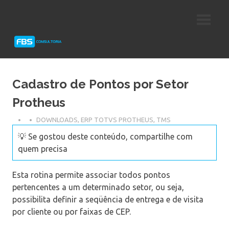
Skip
Consultoria
FBS
to
e
content
Suporte
Consultoria
Protheus
TOTVS
Cadastro de Pontos por Setor
Protheus
DOWNLOADS
,
ERP TOTVS PROTHEUS
,
TMS
💡 Se gostou deste conteúdo, compartilhe com
quem precisa
Esta rotina permite associar todos pontos
pertencentes a um determinado setor, ou seja,
possibilita definir a seqüência de entrega e de visita
por cliente ou por faixas de CEP.