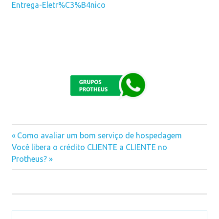
Entrega-Eletr%C3%B4nico
Previous
Como avaliar um bom serviço de hospedagem
Navegação
Next
Você libera o crédito CLIENTE a CLIENTE no
Post:
Post:
Protheus?
de
Post