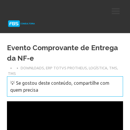
Skip
Consultoria
FBS
to
e
content
Suporte
Consultoria
Protheus
TOTVS
Evento Comprovante de Entrega
da NF-e
DOWNLOADS
,
ERP TOTVS PROTHEUS
,
LOGÍSTICA
,
TMS
,
TMS
💡 Se gostou deste conteúdo, compartilhe com
quem precisa