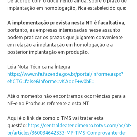
De acordo com o documento ainda, sobre o prazo de
implantação em homologação, fica estabelecido que:
A implementação prevista nesta NT é facultativa
,
portanto, as empresas interessadas nesse assunto
podem praticar os prazos que julgarem conveniente
em relação a implantação em homologação e a
posterior implantação em produção.
Leia Nota Técnica na Íntegra
https://www.nfe.fazenda.gov.br/portal/informe.aspx?
ehCTG=false&Informe=vKAodF+w0bE=
Até o momento não encontramos ocorrências para a
NF-e no Protheus referente a esta NT
Aqui é o link de como o TMS vai tratar esta
questão:
https://centraldeatendimento.totvs.com/hc/pt-
br/articles/360034642333-MP-TMS-Comprovante-de-