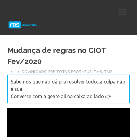
Skip
Consultoria
FBS
to
e
content
Suporte
Consultoria
Protheus
TOTVS
Mudança de regras no CIOT
Fev/2020
DOWNLOADS
,
ERP TOTVS PROTHEUS
,
TMS
,
TMS
Sabemos que não dá pra resolver tudo...a culpa não
é sua!
Converse com a gente ali na caixa ao lado 👉