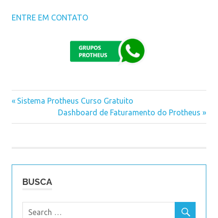
ENTRE EM CONTATO
ciot
Previous
Sistema Protheus Curso Gratuito
Navegação
pamcard
Post:
Next
Dashboard de Faturamento do Protheus
Post:
de
Post
BUSCA