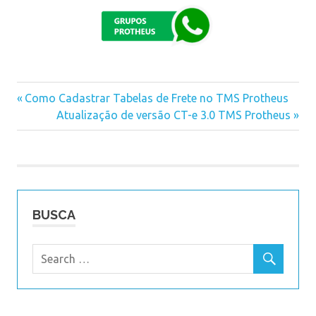
Previous
Como Cadastrar Tabelas de Frete no TMS Protheus
Navegação
Post:
Next
Atualização de versão CT-e 3.0 TMS Protheus
Post:
de
Post
BUSCA