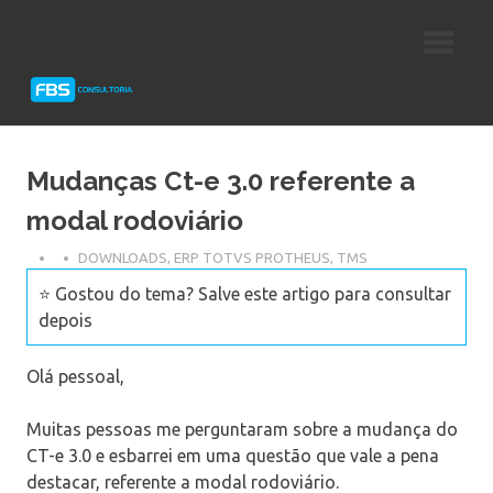
Skip
Consultoria
FBS
to
e
content
Suporte
Consultoria
Protheus
TOTVS
Mudanças Ct-e 3.0 referente a
modal rodoviário
DOWNLOADS
,
ERP TOTVS PROTHEUS
,
TMS
⭐ Gostou do tema? Salve este artigo para consultar
depois
Olá pessoal,
Muitas pessoas me perguntaram sobre a mudança do
CT-e 3.0 e esbarrei em uma questão que vale a pena
destacar, referente a modal rodoviário.