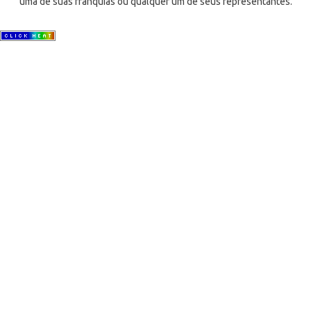
uma de suas franquias ou qualquer um de seus representantes.