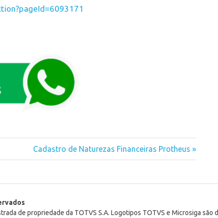
action?pageId=6093171
Next
Cadastro de Naturezas Financeiras Protheus
Post:
servados
istrada de propriedade da TOTVS S.A. Logotipos TOTVS e Microsiga são