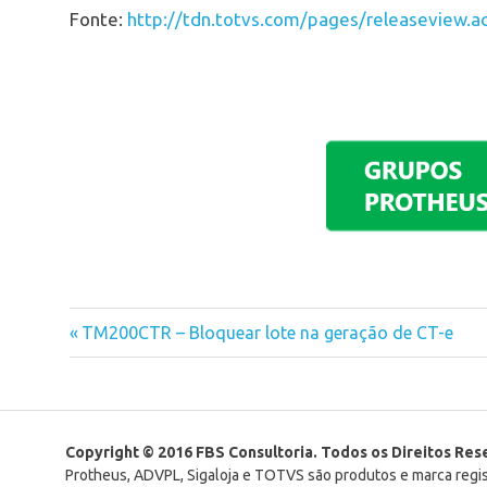
Fonte:
http://tdn.totvs.com/pages/releaseview.
Previous
TM200CTR – Bloquear lote na geração de CT-e
Navegação
Post:
de
Post
Copyright © 2016 FBS Consultoria. Todos os Direitos Re
Protheus, ADVPL, Sigaloja e TOTVS são produtos e marca reg