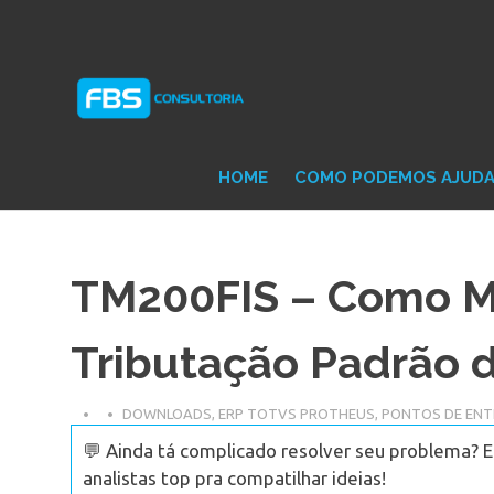
Skip
Consultoria
FB
to
e
content
Suporte
Protheus
Con
TOTVS
HOME
COMO PODEMOS AJUD
TM200FIS – Como M
Tributação Padrão d
DOWNLOADS
,
ERP TOTVS PROTHEUS
,
PONTOS DE EN
💬 Ainda tá complicado resolver seu problema? 
analistas top pra compatilhar ideias!