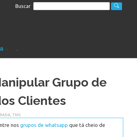
Buscar
S
sultoria
AR
.
anipular Grupo de
os Clientes
TRADA
,
TMS
Entre nos
grupos de whatsapp
que tá cheio de