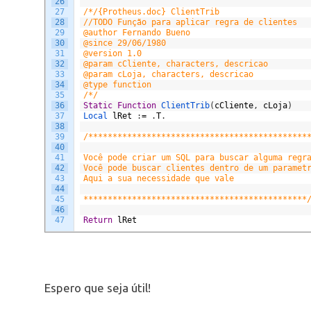
26
27
/*/{Protheus.doc} ClientTrib
28
//TODO Função para aplicar regra de clientes
29
@author Fernando Bueno
30
@since 29/06/1980
31
@version 1.0
32
@param cCliente, characters, descricao
33
@param cLoja, characters, descricao
34
@type function
35
/*/
36
Static
Function
ClientTrib
(
cCliente
,
cLoja
)
37
Local 
lRet
:
=
.
T
.
38
39
/*********************************************
40
41
Você pode criar um SQL para buscar alguma regr
42
Você pode buscar clientes dentro de um paramet
43
Aqui a sua necessidade que vale
44
45
**********************************************
46
47
Return
lRet
Espero que seja útil!