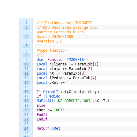
1
/*/{Protheus.doc} TM200FIS
2
//TODO Descrição auto-gerada.
3
@author Fernando Bueno
4
@since 29/06/1980
5
@version 1.0
6
7
@type function
8
/*/
9
User 
Function
TM200FIS
(
)
10
Local 
cCliente
:
=
ParamIxb
[
1
]
11
Local 
cLoja
:
=
ParamIxb
[
2
]
12
Local 
nX
:
=
ParamIxb
[
3
]
13
Local 
lPedido
:
=
ParamIxb
[
4
]
14
Local 
cRet
:
=
''
15
16
If
ClientTrib
(
cCliente
,
cLoja
)
17
If
!
lPedido 
18
MaFisAlt
(
'NF_GRPCLI'
,
'001'
,
nX
,
.
T
.
)
19
Else
20
cRet
:
=
'001'
21
EndIf
22
EndIf
23
24
Return
cRet
25