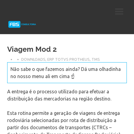
Skip
Consultoria
FBS
to
e
content
Suporte
Consultoria
Protheus
TOTVS
Viagem Mod 2
DOWNLOADS
,
ERP TOTVS PROTHEUS
,
TMS
Não sabe o que fazemos ainda? Dá uma olhadinha
no nosso menu ali em cima ☝️
A entrega é o processo utilizado para efetuar a
distribuição das mercadorias na região destino.
Esta rotina permite a geração de viagens de entrega
rodoviária selecionadas por rota de distribuição a
partir dos documentos de transportes (CTRCs –