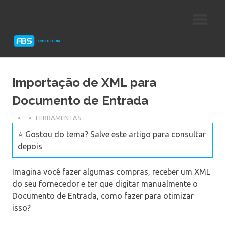
Skip
Consultoria
FBS
to
e
content
Suporte
Consultoria
Protheus
TOTVS
Importação de XML para
Documento de Entrada
FERRAMENTAS
⭐ Gostou do tema? Salve este artigo para consultar
depois
Imagina você fazer algumas compras, receber um XML
do seu fornecedor e ter que digitar manualmente o
Documento de Entrada, como fazer para otimizar
isso?