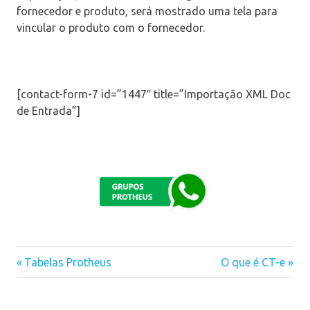
fornecedor e produto, será mostrado uma tela para
vincular o produto com o fornecedor.
[contact-form-7 id=”1447″ title=”Importação XML Doc
de Entrada”]
Previous
Tabelas Protheus
Next
O que é CT-e
Navegação
Post:
Post:
de