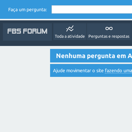
Faça um pergunta:
FBS Forum
Toda a atividade
Perguntas e respostas
Nenhuma pergunta em At
Ajude movimentar o site
fazendo uma