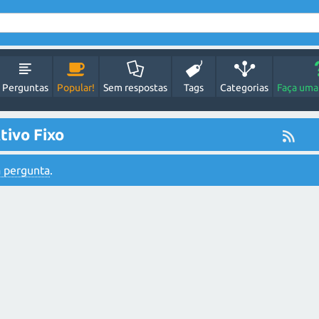
Perguntas
Popular!
Sem respostas
Tags
Categorias
Faça uma
ivo Fixo
 pergunta
.