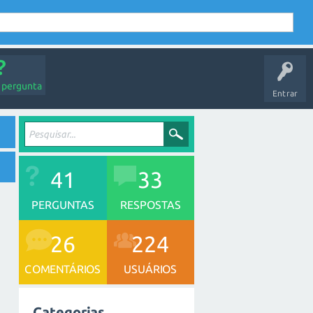
 pergunta
Entrar
41
33
PERGUNTAS
RESPOSTAS
26
224
COMENTÁRIOS
USUÁRIOS
Categorias