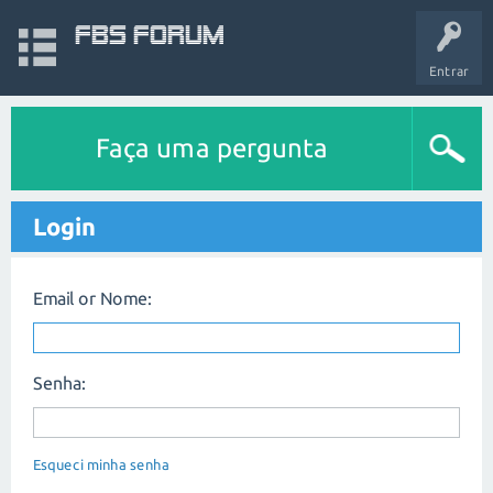
FBS Forum
Entrar
Faça uma pergunta
Login
Email or Nome:
Senha:
Esqueci minha senha