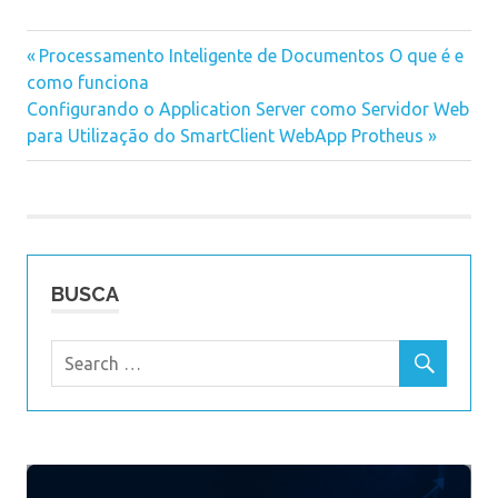
Previous
Processamento Inteligente de Documentos O que é e
Navegação
como funciona
Post:
Next
Configurando o Application Server como Servidor Web
de
Post:
para Utilização do SmartClient WebApp Protheus
Post
BUSCA