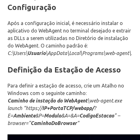
Configuração
Após a configuração inicial, é necessário instalar o
aplicativo do WebAgent no terminal desejado e extrair
as DLLs a serem utilizadas no Diretório de instalação
do WebAgent. O caminho padrão é:
C:\Users\
Usuario
\AppData\Local\Programs\web-agent\
.
Definição da Estação de Acesso
Para definir a estação de acesso, crie um Atalho no
Windows com o seguinte caminho:
Caminho de instação do WebAgent
\web-agent.exe
launch “https://
IP+PortaTCP/webapp/
?
E=
Ambiente
&P=
Modulo
&A=&A=
CodigoEstacao
” –
browser=”
CaminhoDoBrowser
“