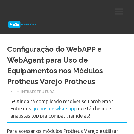
Skip
Consultoria
FBS
to
e
content
Suporte
Consultoria
Protheus
TOTVS
Configuração do WebAPP e
WebAgent para Uso de
Equipamentos nos Módulos
Protheus Varejo Protheus
INFRAESTRUTURA
💬 Ainda tá complicado resolver seu problema?
Entre nos
grupos de whatsapp
que tá cheio de
analistas top pra compatilhar ideias!
Para acessar os módulos Protheus Varejo e utilizar