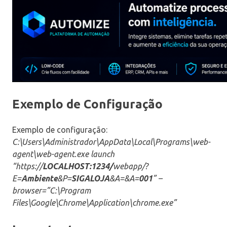
Exemplo de Configuração
Exemplo de configuração:
C:\Users\Administrador\AppData\Local\Programs\web-
agent\web-agent.exe launch
“https://
LOCALHOST:1234/
webapp/?
E=
Ambiente
&P=
SIGALOJA
&A=&A=
001
” –
browser=”C:\Program
Files\Google\Chrome\Application\chrome.exe”