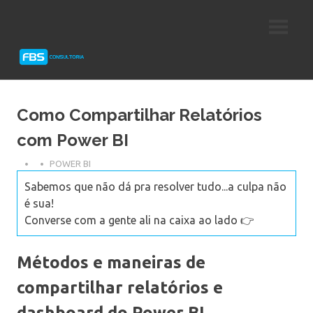
Skip
Consultoria
FBS
to
e
content
Suporte
Consultoria
Protheus
TOTVS
Como Compartilhar Relatórios
com Power BI
POWER BI
Sabemos que não dá pra resolver tudo...a culpa não
é sua!
Converse com a gente ali na caixa ao lado 👉
Métodos e maneiras de
compartilhar relatórios e
dashboard do Power BI