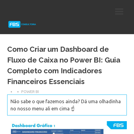
Skip
Consultoria
FBS
to
e
content
Suporte
Consultoria
Protheus
TOTVS
Como Criar um Dashboard de
Fluxo de Caixa no Power BI: Guia
Completo com Indicadores
Financeiros Essenciais
POWER BI
Não sabe o que fazemos ainda? Dá uma olhadinha
no nosso menu ali em cima ☝️