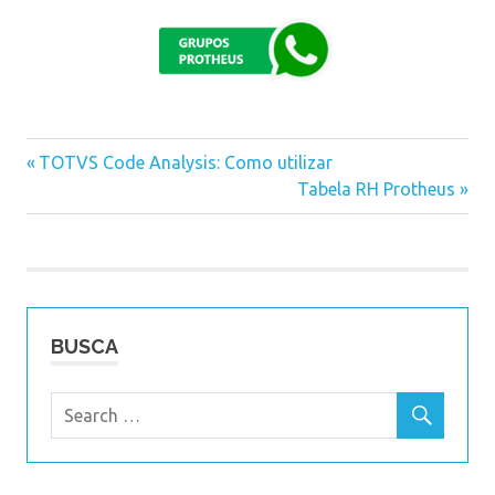
Previous
TOTVS Code Analysis: Como utilizar
Navegação
Post:
Next
Tabela RH Protheus
Post:
de
Post
BUSCA