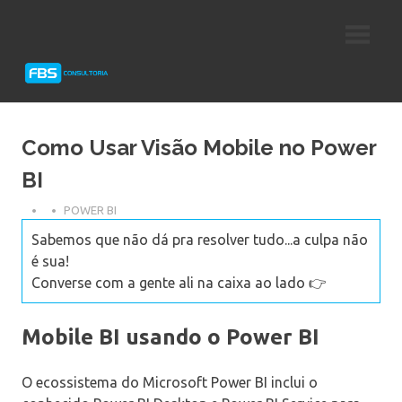
Skip
Consultoria
FBS
to
e
content
Suporte
Consultoria
Protheus
TOTVS
Como Usar Visão Mobile no Power
BI
POWER BI
Sabemos que não dá pra resolver tudo...a culpa não
é sua!
Converse com a gente ali na caixa ao lado 👉
Mobile BI usando o Power BI
O ecossistema do Microsoft Power BI inclui o