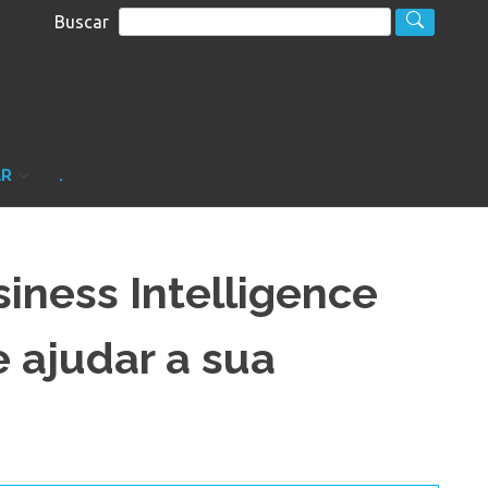
Buscar
S
sultoria
AR
.
iness Intelligence
e ajudar a sua