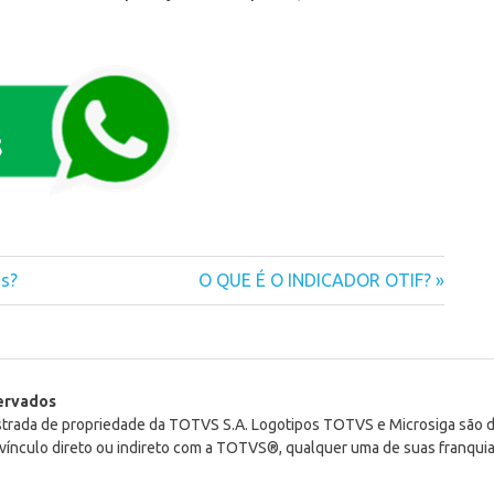
us?
Next
O QUE É O INDICADOR OTIF?
Post:
servados
istrada de propriedade da TOTVS S.A. Logotipos TOTVS e Microsiga são
ínculo direto ou indireto com a TOTVS®, qualquer uma de suas franquia