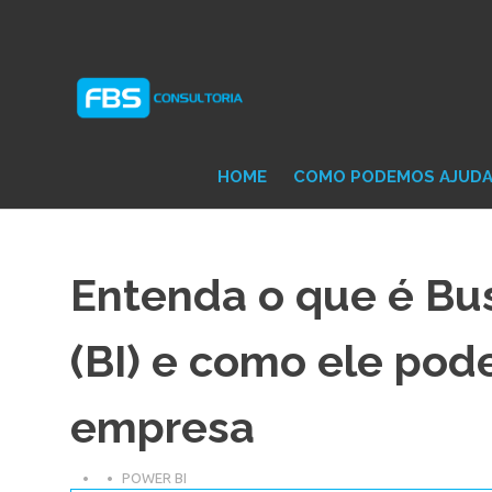
Skip
Consultoria
FB
to
e
content
Suporte
Protheus
Con
TOTVS
HOME
COMO PODEMOS AJUD
Entenda o que é Bus
(BI) e como ele pod
empresa
POWER BI