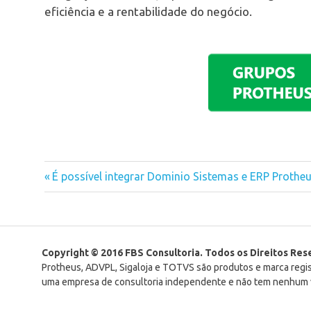
eficiência e a rentabilidade do negócio.
Previous
É possível integrar Dominio Sistemas e ERP Prothe
Navegação
Post:
de
Post
Copyright © 2016 FBS Consultoria. Todos os Direitos Re
Protheus, ADVPL, Sigaloja e TOTVS são produtos e marca reg
uma empresa de consultoria independente e não tem nenhum v